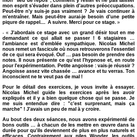
mon "lieu de repos", comment y rester et ne pas laisser
mon esprit s'évader dans plein d'autres préoccupations.
Peut-être n'y suis-je pas vraiment ? Je vais continuer à
m'entraîner. Mais peut-être aurai-je besoin d'une petite
piqure de rappel.... A suivre. Merci pour ce stage.
»
-
«
J
'abordais ce stage avec un grand désir tout en me
demandant ce qui allait se passer ! 6 stagiaires …
l'ambiance est d'emblée sympathique. Nicolas Michel
nous remet un fascicule où nous retrouverons l'essentiel
de ce qui sera évoqué. Ouf … pas besoin de prendre des
notes. Il nous présente ce qu'est l'hypnose et, en route
pour l'expérimentation. Petite angoisse : vais-je réussir ?
Angoisse assez vite chassée … avance et tu verras. Ton
inconscient ne te veut pas de mal !
Pour le détail des exercices, je vous invite à essayer.
Nicolas Michel guide les exercices après les avoir
expliqués et il y a bien quelque chose qui se passe. Je
me suis entendue dire : "c'est surprenant, mais ça
marche" ! J'avais un peu de mal à y croire.
Au bout des deux séances, nous avons expérimenté de
bons outils … à chacun de les mettre en œuvre dans la
durée pour qu'ils deviennent de plus en plus naturels et
efficaces. Contrairement aux piles Wonder, les outils