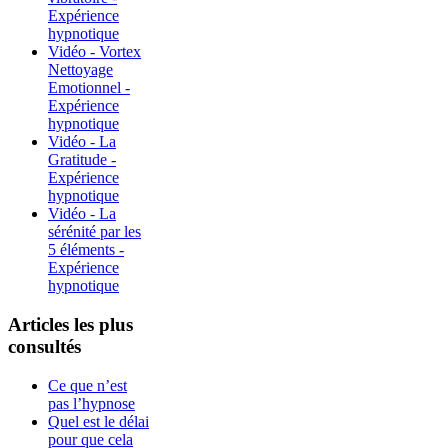
Expérience
hypnotique
Vidéo - Vortex
Nettoyage
Emotionnel -
Expérience
hypnotique
Vidéo - La
Gratitude -
Expérience
hypnotique
Vidéo - La
sérénité par les
5 éléments -
Expérience
hypnotique
Articles les plus
consultés
Ce que n’est
pas l’hypnose
Quel est le délai
pour que cela