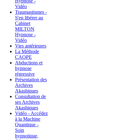
Hypnose -
Vidéo
Traumastismes -
S'en libérer au
Cabinet
MILTON
Hypnose -
Vidéo
Vies antérieures
La Méthode
CAOPE
Abductions et
hypnose
régressive
Présentation des
Archives
Akashiques
Consultation de
ses Archives
Akashiques
Vidéo - Accédez
à la Machine
Quantique -
Soin
hypnotique,