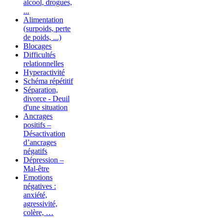
alcool, drogues,
...
Alimentation
(surpoids, perte
de poids, ...)
Blocages
Difficultés
relationnelles
Hyperactivité
Schéma répétitif
Séparation,
divorce - Deuil
d'une situation
Ancrages
positifs –
Désactivation
d’ancrages
négatifs
Dépression –
Mal-être
Emotions
négatives :
anxiété,
agressivité,
colère, …