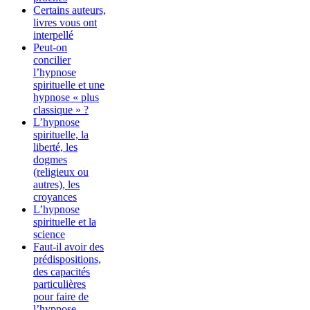
Certains auteurs,
livres vous ont
interpellé
Peut-on
concilier
l’hypnose
spirituelle et une
hypnose « plus
classique » ?
L’hypnose
spirituelle, la
liberté, les
dogmes
(religieux ou
autres), les
croyances
L’hypnose
spirituelle et la
science
Faut-il avoir des
prédispositions,
des capacités
particulières
pour faire de
l’hypnose