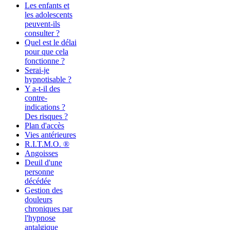
Les enfants et
les adolescents
peuvent-ils
consulter ?
Quel est le délai
pour que cela
fonctionne ?
Serai-je
hypnotisable ?
Y a-t-il des
contre-
indications ?
Des risques ?
Plan d'accès
Vies antérieures
R.I.T.M.O. ®
Angoisses
Deuil d'une
personne
décédée
Gestion des
douleurs
chroniques par
l'hypnose
antalgique