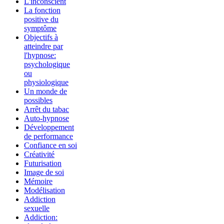
L'inconscient
La fonction
positive du
symptôme
Objectifs à
atteindre par
l'hypnose:
psychologique
ou
physiologique
Un monde de
possibles
Arrêt du tabac
Auto-hypnose
Développement
de performance
Confiance en soi
Créativité
Futurisation
Image de soi
Mémoire
Modélisation
Addiction
sexuelle
Addiction: