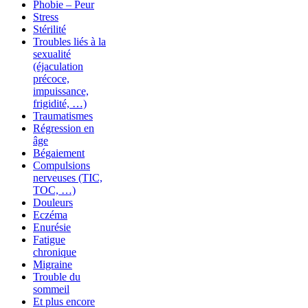
Phobie – Peur
Stress
Stérilité
Troubles liés à la
sexualité
(éjaculation
précoce,
impuissance,
frigidité, …)
Traumatismes
Régression en
âge
Bégaiement
Compulsions
nerveuses (TIC,
TOC, …)
Douleurs
Eczéma
Enurésie
Fatigue
chronique
Migraine
Trouble du
sommeil
Et plus encore