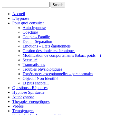
Accueil
L'hypnose
Pour quoi consulter
Auto-hypnose
Coaching
Couple - Famille
Deuil - Séparation
Emotions – Etats émotionnels
Gestion des douleurs chroniques
Modification de comportements (tabac, poids,...)
Sexualité
Traumatismes
Troubles physiologiques
Expériences exceptionnelles - paranormales
Objectif Non Identifié
Et plus encore...
Questions - Réponses
Hypnose Spirituelle
Autohypnose
Thérapies énergétiques
Vidéos
Témoignages