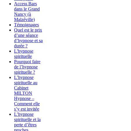
Access Bars
dans le Grand
Nancy (à
Malzéville)
Témoignages
Quel est le prix
d’une séance
d’hypnose et sa
durée ?
L'hypnose
spirituelle
Pourquoi faire
de l’hypnose
spirituelle ?
L’hypnose
spirituelle au
Cabinet
MILTON
Hypnose –
Comment elle
s’y est invitée
L’hypnose
spirituelle et la
perte d’êtres
proches