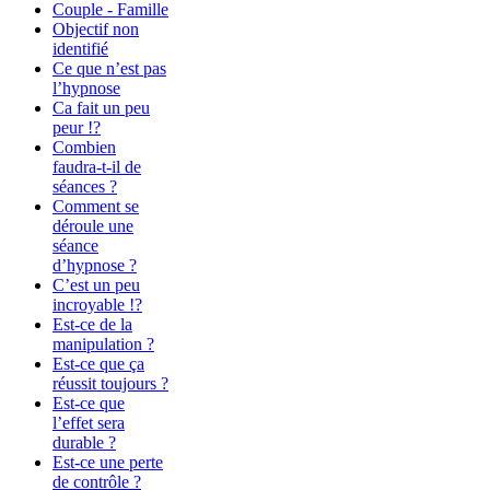
Couple - Famille
Objectif non
identifié
Ce que n’est pas
l’hypnose
Ca fait un peu
peur !?
Combien
faudra-t-il de
séances ?
Comment se
déroule une
séance
d’hypnose ?
C’est un peu
incroyable !?
Est-ce de la
manipulation ?
Est-ce que ça
réussit toujours ?
Est-ce que
l’effet sera
durable ?
Est-ce une perte
de contrôle ?