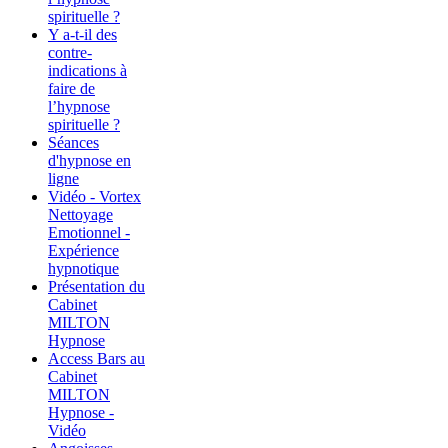
spirituelle ?
Y a-t-il des
contre-
indications à
faire de
l’hypnose
spirituelle ?
Séances
d'hypnose en
ligne
Vidéo - Vortex
Nettoyage
Emotionnel -
Expérience
hypnotique
Présentation du
Cabinet
MILTON
Hypnose
Access Bars au
Cabinet
MILTON
Hypnose -
Vidéo