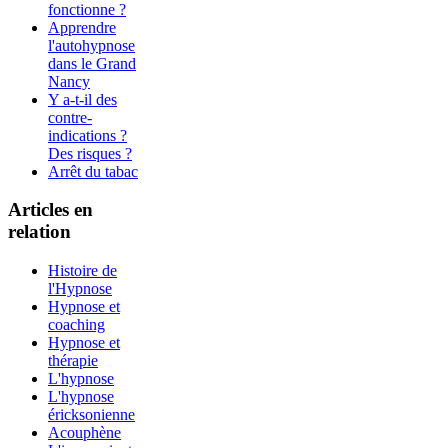
fonctionne ?
Apprendre
l'autohypnose
dans le Grand
Nancy
Y a-t-il des
contre-
indications ?
Des risques ?
Arrêt du tabac
Articles en
relation
Histoire de
l'Hypnose
Hypnose et
coaching
Hypnose et
thérapie
L'hypnose
L'hypnose
éricksonienne
Acouphène