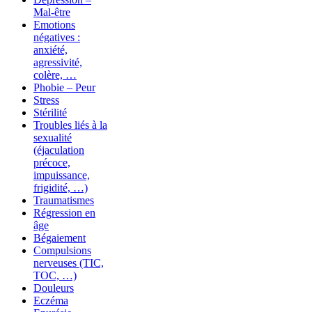
Mal-être
Emotions
négatives :
anxiété,
agressivité,
colère, …
Phobie – Peur
Stress
Stérilité
Troubles liés à la
sexualité
(éjaculation
précoce,
impuissance,
frigidité, …)
Traumatismes
Régression en
âge
Bégaiement
Compulsions
nerveuses (TIC,
TOC, …)
Douleurs
Eczéma