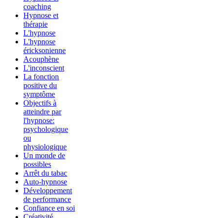
coaching
Hypnose et
thérapie
L'hypnose
L'hypnose
éricksonienne
Acouphène
L'inconscient
La fonction
positive du
symptôme
Objectifs à
atteindre par
l'hypnose:
psychologique
ou
physiologique
Un monde de
possibles
Arrêt du tabac
Auto-hypnose
Développement
de performance
Confiance en soi
Créativité