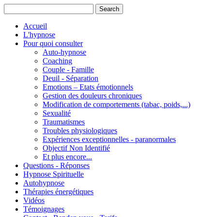
Accueil
L'hypnose
Pour quoi consulter
Auto-hypnose
Coaching
Couple - Famille
Deuil - Séparation
Emotions – Etats émotionnels
Gestion des douleurs chroniques
Modification de comportements (tabac, poids,...)
Sexualité
Traumatismes
Troubles physiologiques
Expériences exceptionnelles - paranormales
Objectif Non Identifié
Et plus encore...
Questions - Réponses
Hypnose Spirituelle
Autohypnose
Thérapies énergétiques
Vidéos
Témoignages