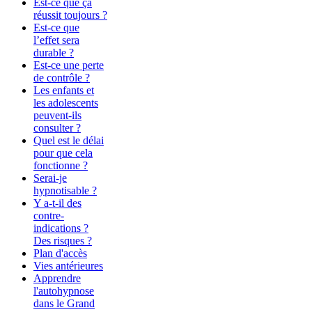
Est-ce que ça
réussit toujours ?
Est-ce que
l’effet sera
durable ?
Est-ce une perte
de contrôle ?
Les enfants et
les adolescents
peuvent-ils
consulter ?
Quel est le délai
pour que cela
fonctionne ?
Serai-je
hypnotisable ?
Y a-t-il des
contre-
indications ?
Des risques ?
Plan d'accès
Vies antérieures
Apprendre
l'autohypnose
dans le Grand