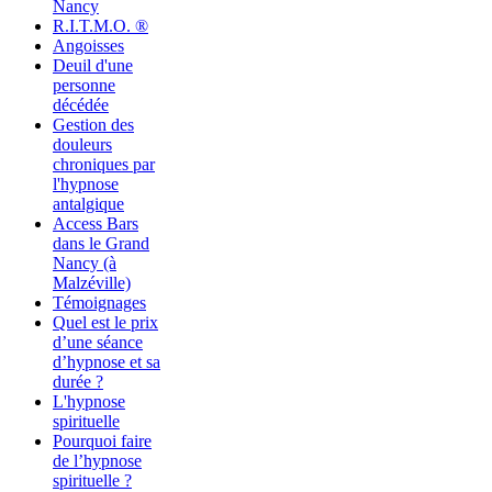
Nancy
R.I.T.M.O. ®
Angoisses
Deuil d'une
personne
décédée
Gestion des
douleurs
chroniques par
l'hypnose
antalgique
Access Bars
dans le Grand
Nancy (à
Malzéville)
Témoignages
Quel est le prix
d’une séance
d’hypnose et sa
durée ?
L'hypnose
spirituelle
Pourquoi faire
de l’hypnose
spirituelle ?