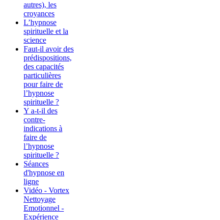
autres), les
croyances
L’hypnose
spirituelle et la
science
Faut-il avoir des
prédispositions,
des capacités
particulières
pour faire de
l’hypnose
spirituelle ?
Y a-t-il des
contre-
indications à
faire de
l’hypnose
spirituelle ?
Séances
d'hypnose en
ligne
Vidéo - Vortex
Nettoyage
Emotionnel -
Expérience