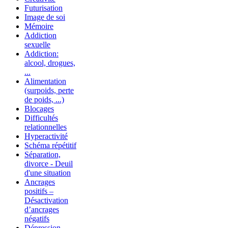
Futurisation
Image de soi
Mémoire
Addiction
sexuelle
Addiction:
alcool, drogues,
...
Alimentation
(surpoids, perte
de poids, ...)
Blocages
Difficultés
relationnelles
Hyperactivité
Schéma répétitif
Séparation,
divorce - Deuil
d'une situation
Ancrages
positifs –
Désactivation
d’ancrages
négatifs
Dépression –