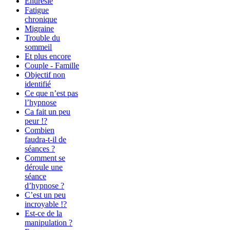
Enurésie
Fatigue
chronique
Migraine
Trouble du
sommeil
Et plus encore
Couple - Famille
Objectif non
identifié
Ce que n’est pas
l’hypnose
Ca fait un peu
peur !?
Combien
faudra-t-il de
séances ?
Comment se
déroule une
séance
d’hypnose ?
C’est un peu
incroyable !?
Est-ce de la
manipulation ?