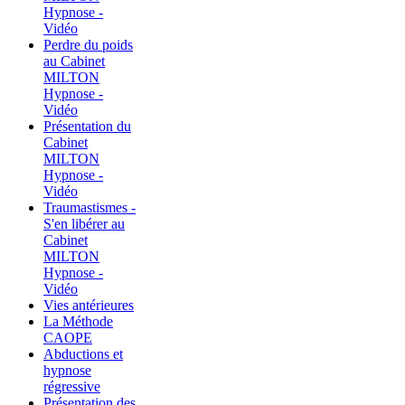
Hypnose -
Vidéo
Perdre du poids
au Cabinet
MILTON
Hypnose -
Vidéo
Présentation du
Cabinet
MILTON
Hypnose -
Vidéo
Traumastismes -
S'en libérer au
Cabinet
MILTON
Hypnose -
Vidéo
Vies antérieures
La Méthode
CAOPE
Abductions et
hypnose
régressive
Présentation des