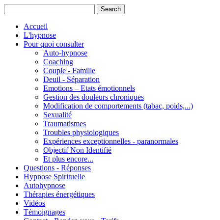
Accueil
L'hypnose
Pour quoi consulter
Auto-hypnose
Coaching
Couple - Famille
Deuil - Séparation
Emotions – Etats émotionnels
Gestion des douleurs chroniques
Modification de comportements (tabac, poids,...)
Sexualité
Traumatismes
Troubles physiologiques
Expériences exceptionnelles - paranormales
Objectif Non Identifié
Et plus encore...
Questions - Réponses
Hypnose Spirituelle
Autohypnose
Thérapies énergétiques
Vidéos
Témoignages