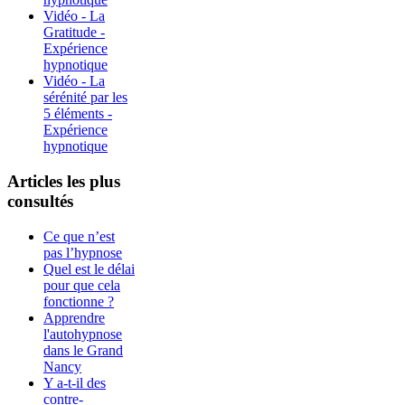
Vidéo - La
Gratitude -
Expérience
hypnotique
Vidéo - La
sérénité par les
5 éléments -
Expérience
hypnotique
Articles les plus
consultés
Ce que n’est
pas l’hypnose
Quel est le délai
pour que cela
fonctionne ?
Apprendre
l'autohypnose
dans le Grand
Nancy
Y a-t-il des
contre-