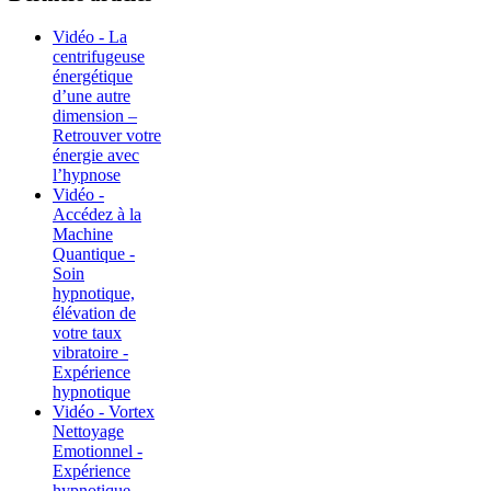
Vidéo - La
centrifugeuse
énergétique
d’une autre
dimension –
Retrouver votre
énergie avec
l’hypnose
Vidéo -
Accédez à la
Machine
Quantique -
Soin
hypnotique,
élévation de
votre taux
vibratoire -
Expérience
hypnotique
Vidéo - Vortex
Nettoyage
Emotionnel -
Expérience
hypnotique