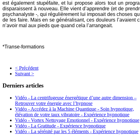
est également stupéfaite, et lui propose alors tout un pro
disparaissent à nouveau. Elle vient d’apprendre (et de pren
psychanalyste -, qui régulièrement lui imposait des choses qu’
de les faire. Mais en se généralisant, ces douleurs l’avaient c
n’avoir mal aux pieds que quand cela l’arrangeait.
*Transe-formations
< Précédent
Suivant >
Derniers articles
Vidéo - La centrifugeuse énergétique d’une autre dimension –
Retrouver votre énergie avec l’hypnose
Vidéo - Accédez à la Machine Quantique - Soin hypnotique,
élévation de votre taux vibratoire - Expérience hypnotique
Vidéo - Vortex Nettoyage Emotionnel - Expérience hypnotique
Vidéo - La Gratitude - Expérience hypnotique
Vidéo - La sérénité par les 5 éléments - Expérience hypnotique