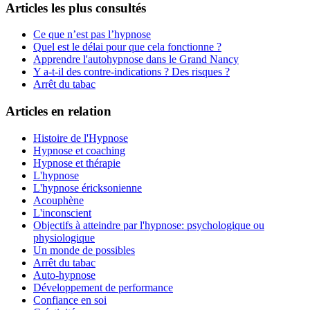
Articles les plus consultés
Ce que n’est pas l’hypnose
Quel est le délai pour que cela fonctionne ?
Apprendre l'autohypnose dans le Grand Nancy
Y a-t-il des contre-indications ? Des risques ?
Arrêt du tabac
Articles en relation
Histoire de l'Hypnose
Hypnose et coaching
Hypnose et thérapie
L'hypnose
L'hypnose éricksonienne
Acouphène
L'inconscient
Objectifs à atteindre par l'hypnose: psychologique ou
physiologique
Un monde de possibles
Arrêt du tabac
Auto-hypnose
Développement de performance
Confiance en soi