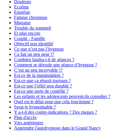
Douleurs
Eczéma
Enurésie
Fatigue chronique
Migraine
Trouble du sommeil
Et plus encore
Couple - Famille
Objectif non identifié
Ce que n’est pas l’hypnose
Ca fait un peu peur !?
Combien faudra-t-il de séances ?
Comment se déroule une séance d’hypnose ?
C’est un peu incroyable !?
Est-ce de la manipulation ?
Est-ce que ça réussit toujours ?
Est-ce que l’effet sera durable ?
Est-ce une perte de contrôle ?
Les enfants et les adolescents peuvent-ils consulter ?
Quel est le délai pour que cela fonctionne ?
Serai-je hypnotisable ?
Y a-t-il des contre-indications ? Des risques ?
Plan d'accès
Vies antérieures
Apprendre l'autohypnose dans le Grand Nancy