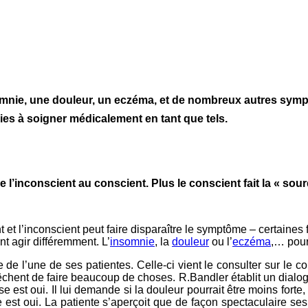
mnie, une douleur, un eczéma, et de nombreux autres sy
es à soigner médicalement en tant que tels.
de l’inconscient au conscient.
Plus le conscient fait la « sou
t et l’inconscient peut faire disparaître le symptôme – certaines
t agir différemment. L’
insomnie
, la
douleur
ou l’
eczéma
,… pour
ire de l’une de ses patientes. Celle-ci vient le consulter sur le
êchent de faire beaucoup de choses. R.Bandler établit un dialog
e est oui. Il lui demande si la douleur pourrait être moins forte, 
 est oui. La patiente s’aperçoit que de façon spectaculaire s