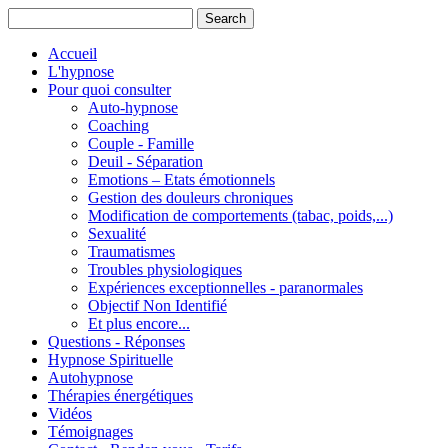
Accueil
L'hypnose
Pour quoi consulter
Auto-hypnose
Coaching
Couple - Famille
Deuil - Séparation
Emotions – Etats émotionnels
Gestion des douleurs chroniques
Modification de comportements (tabac, poids,...)
Sexualité
Traumatismes
Troubles physiologiques
Expériences exceptionnelles - paranormales
Objectif Non Identifié
Et plus encore...
Questions - Réponses
Hypnose Spirituelle
Autohypnose
Thérapies énergétiques
Vidéos
Témoignages