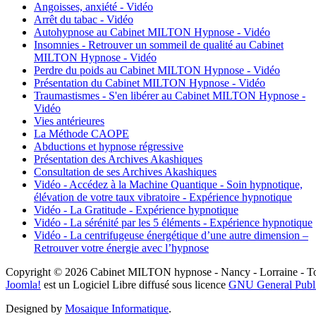
Angoisses, anxiété - Vidéo
Arrêt du tabac - Vidéo
Autohypnose au Cabinet MILTON Hypnose - Vidéo
Insomnies - Retrouver un sommeil de qualité au Cabinet
MILTON Hypnose - Vidéo
Perdre du poids au Cabinet MILTON Hypnose - Vidéo
Présentation du Cabinet MILTON Hypnose - Vidéo
Traumastismes - S'en libérer au Cabinet MILTON Hypnose -
Vidéo
Vies antérieures
La Méthode CAOPE
Abductions et hypnose régressive
Présentation des Archives Akashiques
Consultation de ses Archives Akashiques
Vidéo - Accédez à la Machine Quantique - Soin hypnotique,
élévation de votre taux vibratoire - Expérience hypnotique
Vidéo - La Gratitude - Expérience hypnotique
Vidéo - La sérénité par les 5 éléments - Expérience hypnotique
Vidéo - La centrifugeuse énergétique d’une autre dimension –
Retrouver votre énergie avec l’hypnose
Copyright © 2026 Cabinet MILTON hypnose - Nancy - Lorraine - Tou
Joomla!
est un Logiciel Libre diffusé sous licence
GNU General Publ
Designed by
Mosaique Informatique
.