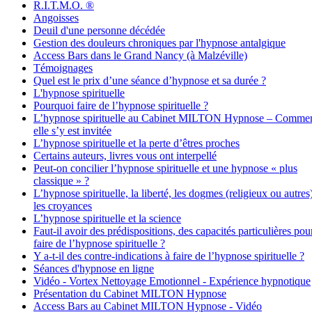
R.I.T.M.O. ®
Angoisses
Deuil d'une personne décédée
Gestion des douleurs chroniques par l'hypnose antalgique
Access Bars dans le Grand Nancy (à Malzéville)
Témoignages
Quel est le prix d’une séance d’hypnose et sa durée ?
L'hypnose spirituelle
Pourquoi faire de l’hypnose spirituelle ?
L’hypnose spirituelle au Cabinet MILTON Hypnose – Comme
elle s’y est invitée
L’hypnose spirituelle et la perte d’êtres proches
Certains auteurs, livres vous ont interpellé
Peut-on concilier l’hypnose spirituelle et une hypnose « plus
classique » ?
L’hypnose spirituelle, la liberté, les dogmes (religieux ou autres
les croyances
L’hypnose spirituelle et la science
Faut-il avoir des prédispositions, des capacités particulières pou
faire de l’hypnose spirituelle ?
Y a-t-il des contre-indications à faire de l’hypnose spirituelle ?
Séances d'hypnose en ligne
Vidéo - Vortex Nettoyage Emotionnel - Expérience hypnotique
Présentation du Cabinet MILTON Hypnose
Access Bars au Cabinet MILTON Hypnose - Vidéo