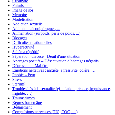
Créativité
Futurisation
Image de soi
Mémoire
Modélisation
Addiction sexuelle
Addiction: alcool, drogues, ...
Alimentation (surpoids, perte de poids, ...)
Blocages
Difficultés relationnelles
Hyperactivité
Schéma répétitif
Séparation, divorce - Deuil d'une situation
Ancrages positifs – Désactivation d’ancrages négatifs
Dépression – Mal-être
Emotions négatives : anxiété, agressivité, colère, …
Phobie – Peur
Stress
Stérilité
Troubles liés à la sexualité (éjaculation précoce, impuissance,
frigidité, …)
Traumatismes
Régression en âge
Bégaiement
Compulsions nerveuses (TIC, TOC, …)