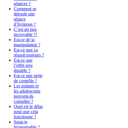
séances ?
Comment se
déroule une
séance
d’hypnose ?
C’est un peu
incroyable !?
Est-ce de la
manipulation ?
Est-ce que ça
réussit toujours ?
Est-ce que
l’effet sera
durable ?
Est-ce une perte
de contrôle ?
Les enfants et
les adolescents
peuvent-ils
consulter ?
Quel est le délai
pour que cela
fonctionne ?
Serai-je
hypnotisable ?