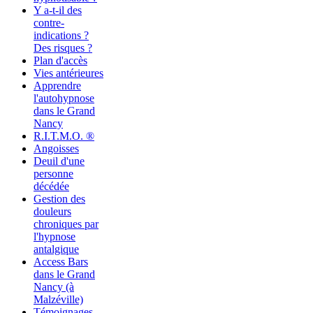
Y a-t-il des
contre-
indications ?
Des risques ?
Plan d'accès
Vies antérieures
Apprendre
l'autohypnose
dans le Grand
Nancy
R.I.T.M.O. ®
Angoisses
Deuil d'une
personne
décédée
Gestion des
douleurs
chroniques par
l'hypnose
antalgique
Access Bars
dans le Grand
Nancy (à
Malzéville)
Témoignages