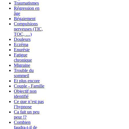
Traumatismes
Régression en
âge
Bégaiement
Compulsions
nerveuses (TIC,
TOC, …)
Douleurs
Eczéma
Enurésie
Fatigue
chronique
Migraine
Trouble du
sommeil
Et plus encore
Couple - Famille
Objectif non
identifié
Ce que n’est pas
l’hypnose
Ca fait un peu
peur !?
Combien
faudra-t-il de