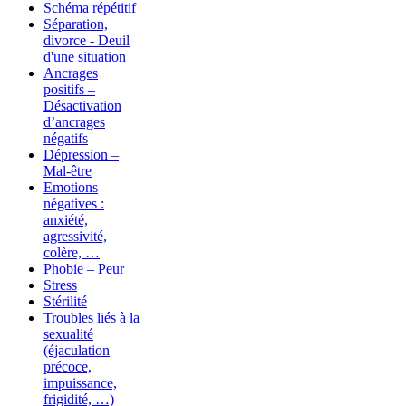
Schéma répétitif
Séparation,
divorce - Deuil
d'une situation
Ancrages
positifs –
Désactivation
d’ancrages
négatifs
Dépression –
Mal-être
Emotions
négatives :
anxiété,
agressivité,
colère, …
Phobie – Peur
Stress
Stérilité
Troubles liés à la
sexualité
(éjaculation
précoce,
impuissance,
frigidité, …)