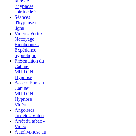
faire de
l’hypnose
spirituelle ?
Séances
d'hypnose en
ligne
Vidéo - Vortex
Nettoyage
Emotionnel -
Expérience
hypnotique
Présentation du
Cabinet
MILTON
Hypnose
Access Bars au
Cabinet
MILTON
Hypnose -
Vidéo
Angoisses,
anxiété - Vidéo
Arrêt du tabac -
Vidéo
Autohypnose au