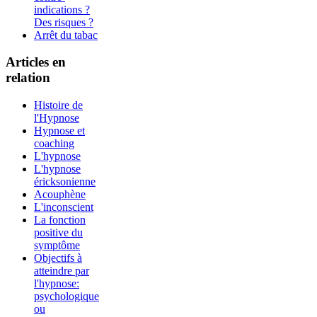
indications ?
Des risques ?
Arrêt du tabac
Articles en
relation
Histoire de
l'Hypnose
Hypnose et
coaching
L'hypnose
L'hypnose
éricksonienne
Acouphène
L'inconscient
La fonction
positive du
symptôme
Objectifs à
atteindre par
l'hypnose:
psychologique
ou