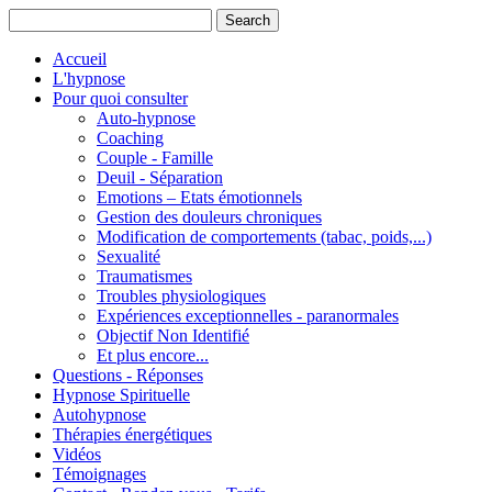
Accueil
L'hypnose
Pour quoi consulter
Auto-hypnose
Coaching
Couple - Famille
Deuil - Séparation
Emotions – Etats émotionnels
Gestion des douleurs chroniques
Modification de comportements (tabac, poids,...)
Sexualité
Traumatismes
Troubles physiologiques
Expériences exceptionnelles - paranormales
Objectif Non Identifié
Et plus encore...
Questions - Réponses
Hypnose Spirituelle
Autohypnose
Thérapies énergétiques
Vidéos
Témoignages