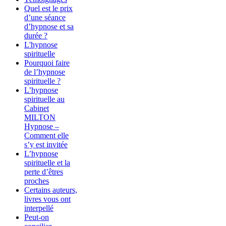
Quel est le prix
d’une séance
d’hypnose et sa
durée ?
L'hypnose
spirituelle
Pourquoi faire
de l’hypnose
spirituelle ?
L’hypnose
spirituelle au
Cabinet
MILTON
Hypnose –
Comment elle
s’y est invitée
L’hypnose
spirituelle et la
perte d’êtres
proches
Certains auteurs,
livres vous ont
interpellé
Peut-on