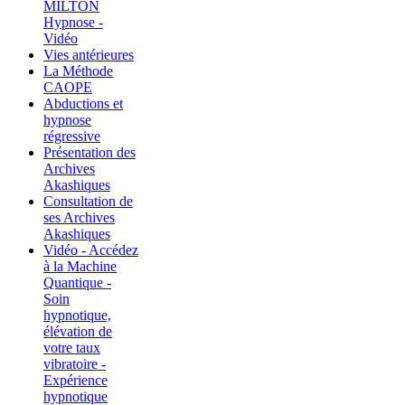
MILTON
Hypnose -
Vidéo
Vies antérieures
La Méthode
CAOPE
Abductions et
hypnose
régressive
Présentation des
Archives
Akashiques
Consultation de
ses Archives
Akashiques
Vidéo - Accédez
à la Machine
Quantique -
Soin
hypnotique,
élévation de
votre taux
vibratoire -
Expérience
hypnotique