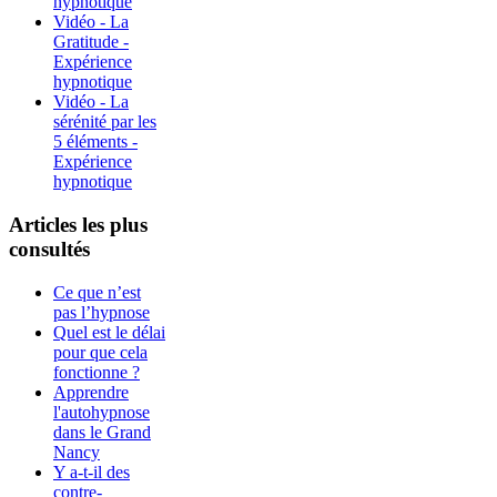
hypnotique
Vidéo - La
Gratitude -
Expérience
hypnotique
Vidéo - La
sérénité par les
5 éléments -
Expérience
hypnotique
Articles les plus
consultés
Ce que n’est
pas l’hypnose
Quel est le délai
pour que cela
fonctionne ?
Apprendre
l'autohypnose
dans le Grand
Nancy
Y a-t-il des
contre-