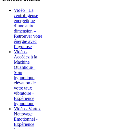
Vidéo - La
centrifugeuse
énergétique
d’une autre
dimension –
Retrouver votre
énergie avec
l’hypnose
Vidéo -
Accédez à la
Machine
Quantique -
Soin
hypnotique,
élévation de
votre taux
vibratoire -
Expérience
hypnotique
Vidéo - Vortex
Nettoyage
Emotionnel -
Expérience