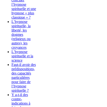
concilier
l’hypnose
spirituelle et une
hypnose « plus
classique » ?
L’hypnose
spirituelle, la
liberté, les
dogmes
(religieux ou
autres), les
croyances
L’hypnose
spirituelle et la
science
Faut-il avoir des
prédispositions,
des capacités
particulières
pour faire de
l’hypnose
spirituelle ?
Y a-t-il des
contre-
indications à