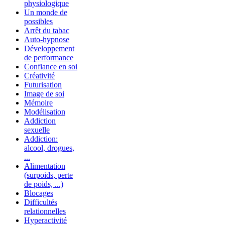
physiologique
Un monde de
possibles
Arrêt du tabac
Auto-hypnose
Développement
de performance
Confiance en soi
Créativité
Futurisation
Image de soi
Mémoire
Modélisation
Addiction
sexuelle
Addiction:
alcool, drogues,
...
Alimentation
(surpoids, perte
de poids, ...)
Blocages
Difficultés
relationnelles
Hyperactivité