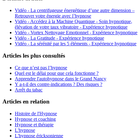
Vidéo - La centrifugeuse énergétique d’une autre dimension –
Retrouver votre énergie avec l’hypnose
Vidéo - Accédez à la Machine Quantique - Soin hypnotique,
élévation de votre taux vibratoire - Expérience hypnotique
Vidéo - Vortex Nettoyage Emotionnel - Expérience hypnotique
Vidéo - La Gratitude - Expérience hypnotique
Vidéo - La sérénité par les 5 éléments - Expérience hypnotique
Articles les plus consultés
Ce que n’est pas l’hypnose
Quel est le délai pour que cela fonctionne ?
Apprendre l'autohypnose dans le Grand Nancy
Y a-t-il des contre-indications ? Des risques ?
Arrêt du tabac
Articles en relation
Histoire de l'Hypnose
Hypnose et coaching
Hypnose et thérapie
L'hypnose
L'hypnose éricksonienne