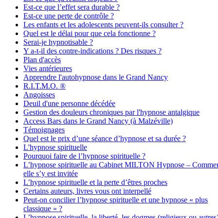
Est-ce que l’effet sera durable ?
Est-ce une perte de contrôle ?
Les enfants et les adolescents peuvent-ils consulter ?
Quel est le délai pour que cela fonctionne ?
Serai-je hypnotisable ?
Y a-t-il des contre-indications ? Des risques ?
Plan d'accès
Vies antérieures
Apprendre l'autohypnose dans le Grand Nancy
R.I.T.M.O. ®
Angoisses
Deuil d'une personne décédée
Gestion des douleurs chroniques par l'hypnose antalgique
Access Bars dans le Grand Nancy (à Malzéville)
Témoignages
Quel est le prix d’une séance d’hypnose et sa durée ?
L'hypnose spirituelle
Pourquoi faire de l’hypnose spirituelle ?
L’hypnose spirituelle au Cabinet MILTON Hypnose – Comme
elle s’y est invitée
L’hypnose spirituelle et la perte d’êtres proches
Certains auteurs, livres vous ont interpellé
Peut-on concilier l’hypnose spirituelle et une hypnose « plus
classique » ?
L’hypnose spirituelle, la liberté, les dogmes (religieux ou autres