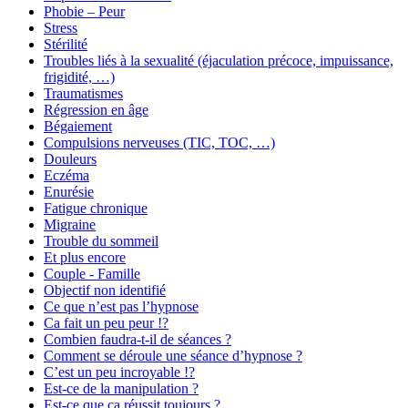
Phobie – Peur
Stress
Stérilité
Troubles liés à la sexualité (éjaculation précoce, impuissance,
frigidité, …)
Traumatismes
Régression en âge
Bégaiement
Compulsions nerveuses (TIC, TOC, …)
Douleurs
Eczéma
Enurésie
Fatigue chronique
Migraine
Trouble du sommeil
Et plus encore
Couple - Famille
Objectif non identifié
Ce que n’est pas l’hypnose
Ca fait un peu peur !?
Combien faudra-t-il de séances ?
Comment se déroule une séance d’hypnose ?
C’est un peu incroyable !?
Est-ce de la manipulation ?
Est-ce que ça réussit toujours ?