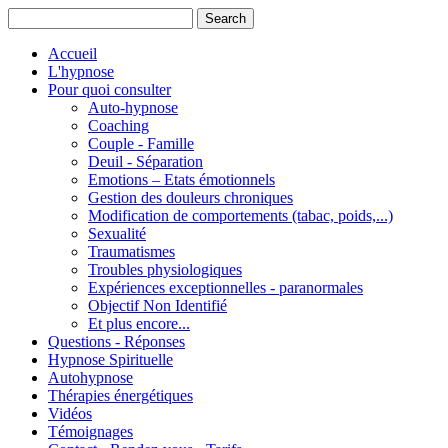
Accueil
L'hypnose
Pour quoi consulter
Auto-hypnose
Coaching
Couple - Famille
Deuil - Séparation
Emotions – Etats émotionnels
Gestion des douleurs chroniques
Modification de comportements (tabac, poids,...)
Sexualité
Traumatismes
Troubles physiologiques
Expériences exceptionnelles - paranormales
Objectif Non Identifié
Et plus encore...
Questions - Réponses
Hypnose Spirituelle
Autohypnose
Thérapies énergétiques
Vidéos
Témoignages