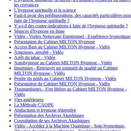
les croyances
L’hypnose spirituelle et la science
Faut-il avoir des prédispositions, des capacités particulières pou
faire de l’hypnose spirituelle ?
Y a-t-il des contre-indications à faire de l’hypnose spirituelle ?
Séances d'hypnose en ligne
Vidéo - Vortex Nettoyage Emotionnel - Expérience hypnotique
Présentation du Cabinet MILTON Hypnose
Access Bars au Cabinet MILTON Hypnose - Vidéo
Angoisses, anxiété - Vidéo
Arrêt du tabac - Vidéo
Autohypnose au Cabinet MILTON Hypnose - Vidéo
Insomnies - Retrouver un sommeil de qualité au Cabinet
MILTON Hypnose - Vidéo
Perdre du poids au Cabinet MILTON Hypnose - Vidéo
Présentation du Cabinet MILTON Hypnose - Vidéo
Traumastismes - S'en libérer au Cabinet MILTON Hypnose -
Vidéo
Vies antérieures
La Méthode CAOPE
Abductions et hypnose régressive
Présentation des Archives Akashiques
Consultation de ses Archives Akashiques
Vidéo - Accédez à la Machine Quantique - Soin hypnotique,