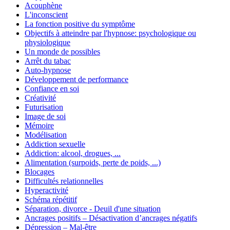
Acouphène
L'inconscient
La fonction positive du symptôme
Objectifs à atteindre par l'hypnose: psychologique ou
physiologique
Un monde de possibles
Arrêt du tabac
Auto-hypnose
Développement de performance
Confiance en soi
Créativité
Futurisation
Image de soi
Mémoire
Modélisation
Addiction sexuelle
Addiction: alcool, drogues, ...
Alimentation (surpoids, perte de poids, ...)
Blocages
Difficultés relationnelles
Hyperactivité
Schéma répétitif
Séparation, divorce - Deuil d'une situation
Ancrages positifs – Désactivation d’ancrages négatifs
Dépression – Mal-être