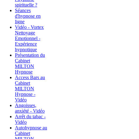
spirituelle ?
Séances
d'hypnose en
ligne
Vidéo - Vortex
Nettoyage
Emotionnel -
Expérience
hypnotique
Présentation du
Cabinet
MILTON
Hypnose
Access Bars au
Cabinet
MILTON
Hypnose -
Vidéo
Angoisses,
anxiété - Vidéo
Arrêt du tabac -
Vidéo
Autohypnose au
Cabinet
MILTON