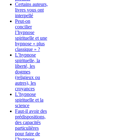
Certains auteurs,
livres vous ont
interpellé
Peut-on
concilier
l’hypnose
spirituelle et une
hypnose « plus
classique » ?
L’hypnose
spirituelle, la
liberté, les
dogmes
(religieux ou
autres), les
croyances
L’hypnose
spirituelle et la
science
Faut-il avoir des
prédispositions,
des capacités
particulières
pour faire de
l’hypnose