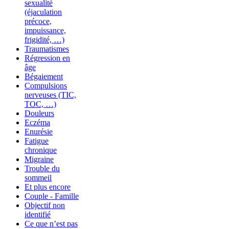
sexualité
(éjaculation
précoce,
impuissance,
frigidité, …)
Traumatismes
Régression en
âge
Bégaiement
Compulsions
nerveuses (TIC,
TOC, …)
Douleurs
Eczéma
Enurésie
Fatigue
chronique
Migraine
Trouble du
sommeil
Et plus encore
Couple - Famille
Objectif non
identifié
Ce que n’est pas