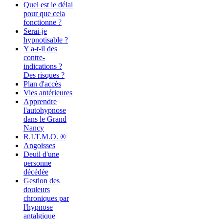
Quel est le délai
pour que cela
fonctionne ?
Serai-je
hypnotisable ?
Y a-t-il des
contre-
indications ?
Des risques ?
Plan d'accès
Vies antérieures
Apprendre
l'autohypnose
dans le Grand
Nancy
R.I.T.M.O. ®
Angoisses
Deuil d'une
personne
décédée
Gestion des
douleurs
chroniques par
l'hypnose
antalgique