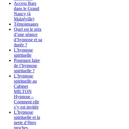
Access Bars
dans le Grand
Nancy (à
Malzéville)
Témoignages
Quel est le prix
d’une séance
d’hypnose et sa
durée ?
L'hypnose
spirituelle
Pourquoi faire
de l’hypnose
spirituelle ?
L’hypnose
spirituelle au
Cabinet
MILTON
Hypnose –
Comment elle
s’y est invitée
L’hypnose
spirituelle et la
perte d’êtres
proches