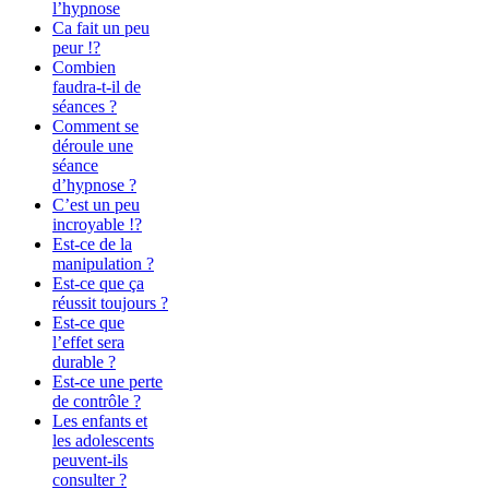
l’hypnose
Ca fait un peu
peur !?
Combien
faudra-t-il de
séances ?
Comment se
déroule une
séance
d’hypnose ?
C’est un peu
incroyable !?
Est-ce de la
manipulation ?
Est-ce que ça
réussit toujours ?
Est-ce que
l’effet sera
durable ?
Est-ce une perte
de contrôle ?
Les enfants et
les adolescents
peuvent-ils
consulter ?