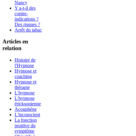
Nancy
Y a-t-il des
contre-
indications ?
Des risques ?
Arrêt du tabac
Articles en
relation
Histoire de
l'Hypnose
Hypnose et
coaching
Hypnose et
thérapie
L'hypnose
L'hypnose
éricksonienne
Acouphène
L'inconscient
La fonction
positive du
symptôme