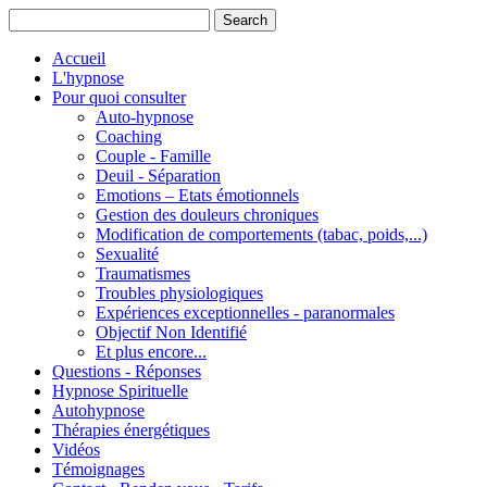
Accueil
L'hypnose
Pour quoi consulter
Auto-hypnose
Coaching
Couple - Famille
Deuil - Séparation
Emotions – Etats émotionnels
Gestion des douleurs chroniques
Modification de comportements (tabac, poids,...)
Sexualité
Traumatismes
Troubles physiologiques
Expériences exceptionnelles - paranormales
Objectif Non Identifié
Et plus encore...
Questions - Réponses
Hypnose Spirituelle
Autohypnose
Thérapies énergétiques
Vidéos
Témoignages