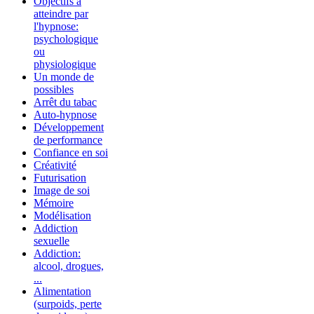
Objectifs à
atteindre par
l'hypnose:
psychologique
ou
physiologique
Un monde de
possibles
Arrêt du tabac
Auto-hypnose
Développement
de performance
Confiance en soi
Créativité
Futurisation
Image de soi
Mémoire
Modélisation
Addiction
sexuelle
Addiction:
alcool, drogues,
...
Alimentation
(surpoids, perte