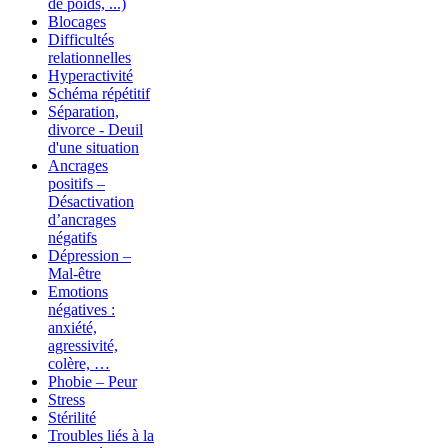
de poids, ...)
Blocages
Difficultés
relationnelles
Hyperactivité
Schéma répétitif
Séparation,
divorce - Deuil
d'une situation
Ancrages
positifs –
Désactivation
d’ancrages
négatifs
Dépression –
Mal-être
Emotions
négatives :
anxiété,
agressivité,
colère, …
Phobie – Peur
Stress
Stérilité
Troubles liés à la