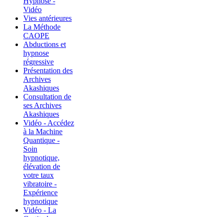
Hypnose -
Vidéo
Vies antérieures
La Méthode
CAOPE
Abductions et
hypnose
régressive
Présentation des
Archives
Akashiques
Consultation de
ses Archives
Akashiques
Vidéo - Accédez
à la Machine
Quantique -
Soin
hypnotique,
élévation de
votre taux
vibratoire -
Expérience
hypnotique
Vidéo - La