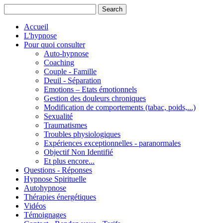
Accueil
L'hypnose
Pour quoi consulter
Auto-hypnose
Coaching
Couple - Famille
Deuil - Séparation
Emotions – Etats émotionnels
Gestion des douleurs chroniques
Modification de comportements (tabac, poids,...)
Sexualité
Traumatismes
Troubles physiologiques
Expériences exceptionnelles - paranormales
Objectif Non Identifié
Et plus encore...
Questions - Réponses
Hypnose Spirituelle
Autohypnose
Thérapies énergétiques
Vidéos
Témoignages