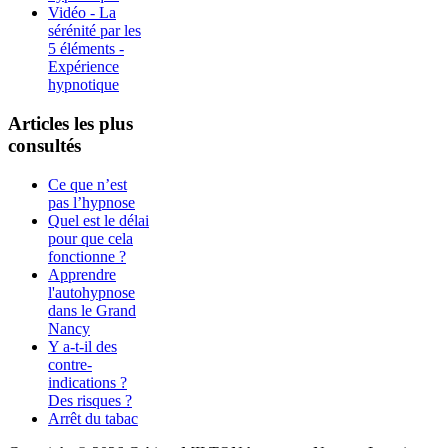
Vidéo - La
sérénité par les
5 éléments -
Expérience
hypnotique
Articles les plus
consultés
Ce que n’est
pas l’hypnose
Quel est le délai
pour que cela
fonctionne ?
Apprendre
l'autohypnose
dans le Grand
Nancy
Y a-t-il des
contre-
indications ?
Des risques ?
Arrêt du tabac