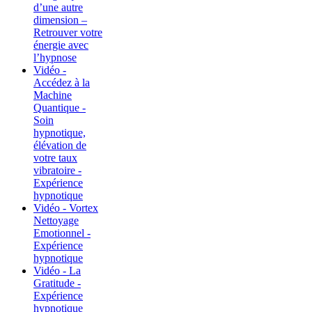
d’une autre
dimension –
Retrouver votre
énergie avec
l’hypnose
Vidéo -
Accédez à la
Machine
Quantique -
Soin
hypnotique,
élévation de
votre taux
vibratoire -
Expérience
hypnotique
Vidéo - Vortex
Nettoyage
Emotionnel -
Expérience
hypnotique
Vidéo - La
Gratitude -
Expérience
hypnotique