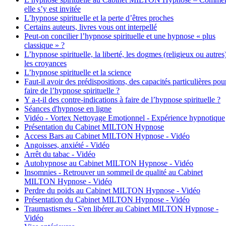
elle s’y est invitée
L’hypnose spirituelle et la perte d’êtres proches
Certains auteurs, livres vous ont interpellé
Peut-on concilier l’hypnose spirituelle et une hypnose « plus
classique » ?
L’hypnose spirituelle, la liberté, les dogmes (religieux ou autres
les croyances
L’hypnose spirituelle et la science
Faut-il avoir des prédispositions, des capacités particulières pou
faire de l’hypnose spirituelle ?
Y a-t-il des contre-indications à faire de l’hypnose spirituelle ?
Séances d'hypnose en ligne
Vidéo - Vortex Nettoyage Emotionnel - Expérience hypnotique
Présentation du Cabinet MILTON Hypnose
Access Bars au Cabinet MILTON Hypnose - Vidéo
Angoisses, anxiété - Vidéo
Arrêt du tabac - Vidéo
Autohypnose au Cabinet MILTON Hypnose - Vidéo
Insomnies - Retrouver un sommeil de qualité au Cabinet
MILTON Hypnose - Vidéo
Perdre du poids au Cabinet MILTON Hypnose - Vidéo
Présentation du Cabinet MILTON Hypnose - Vidéo
Traumastismes - S'en libérer au Cabinet MILTON Hypnose -
Vidéo