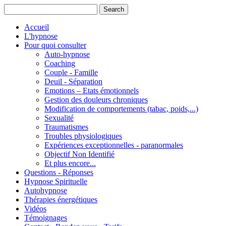
Accueil
L'hypnose
Pour quoi consulter
Auto-hypnose
Coaching
Couple - Famille
Deuil - Séparation
Emotions – Etats émotionnels
Gestion des douleurs chroniques
Modification de comportements (tabac, poids,...)
Sexualité
Traumatismes
Troubles physiologiques
Expériences exceptionnelles - paranormales
Objectif Non Identifié
Et plus encore...
Questions - Réponses
Hypnose Spirituelle
Autohypnose
Thérapies énergétiques
Vidéos
Témoignages