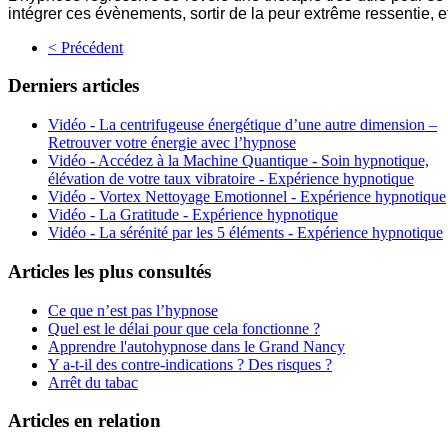
intégrer ces évènements, sortir de la peur extrême ressentie, 
< Précédent
Derniers articles
Vidéo - La centrifugeuse énergétique d’une autre dimension –
Retrouver votre énergie avec l’hypnose
Vidéo - Accédez à la Machine Quantique - Soin hypnotique,
élévation de votre taux vibratoire - Expérience hypnotique
Vidéo - Vortex Nettoyage Emotionnel - Expérience hypnotique
Vidéo - La Gratitude - Expérience hypnotique
Vidéo - La sérénité par les 5 éléments - Expérience hypnotique
Articles les plus consultés
Ce que n’est pas l’hypnose
Quel est le délai pour que cela fonctionne ?
Apprendre l'autohypnose dans le Grand Nancy
Y a-t-il des contre-indications ? Des risques ?
Arrêt du tabac
Articles en relation