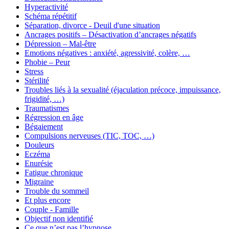
Hyperactivité
Schéma répétitif
Séparation, divorce - Deuil d'une situation
Ancrages positifs – Désactivation d’ancrages négatifs
Dépression – Mal-être
Emotions négatives : anxiété, agressivité, colère, …
Phobie – Peur
Stress
Stérilité
Troubles liés à la sexualité (éjaculation précoce, impuissance,
frigidité, …)
Traumatismes
Régression en âge
Bégaiement
Compulsions nerveuses (TIC, TOC, …)
Douleurs
Eczéma
Enurésie
Fatigue chronique
Migraine
Trouble du sommeil
Et plus encore
Couple - Famille
Objectif non identifié
Ce que n’est pas l’hypnose