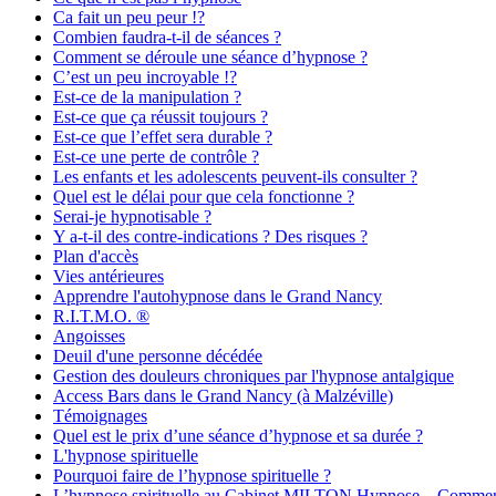
Ca fait un peu peur !?
Combien faudra-t-il de séances ?
Comment se déroule une séance d’hypnose ?
C’est un peu incroyable !?
Est-ce de la manipulation ?
Est-ce que ça réussit toujours ?
Est-ce que l’effet sera durable ?
Est-ce une perte de contrôle ?
Les enfants et les adolescents peuvent-ils consulter ?
Quel est le délai pour que cela fonctionne ?
Serai-je hypnotisable ?
Y a-t-il des contre-indications ? Des risques ?
Plan d'accès
Vies antérieures
Apprendre l'autohypnose dans le Grand Nancy
R.I.T.M.O. ®
Angoisses
Deuil d'une personne décédée
Gestion des douleurs chroniques par l'hypnose antalgique
Access Bars dans le Grand Nancy (à Malzéville)
Témoignages
Quel est le prix d’une séance d’hypnose et sa durée ?
L'hypnose spirituelle
Pourquoi faire de l’hypnose spirituelle ?
L’hypnose spirituelle au Cabinet MILTON Hypnose – Comme