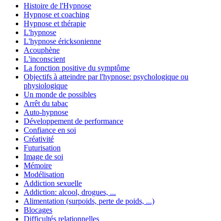
Histoire de l'Hypnose
Hypnose et coaching
Hypnose et thérapie
L'hypnose
L'hypnose éricksonienne
Acouphène
L'inconscient
La fonction positive du symptôme
Objectifs à atteindre par l'hypnose: psychologique ou
physiologique
Un monde de possibles
Arrêt du tabac
Auto-hypnose
Développement de performance
Confiance en soi
Créativité
Futurisation
Image de soi
Mémoire
Modélisation
Addiction sexuelle
Addiction: alcool, drogues, ...
Alimentation (surpoids, perte de poids, ...)
Blocages
Difficultés relationnelles